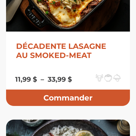
DÉCADENTE LASAGNE
AU SMOKED-MEAT
Plage
11,99
$
–
33,99
$
de
prix :
11,99 $
à
33,99 $