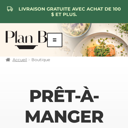
LIVRAISON GRATUITE AVEC ACHAT DE 100
$ ET PLUS.
Aller
Aller
à
au
la
contenu
navigation
Accueil
Boutique
PRÊT-À-
MANGER