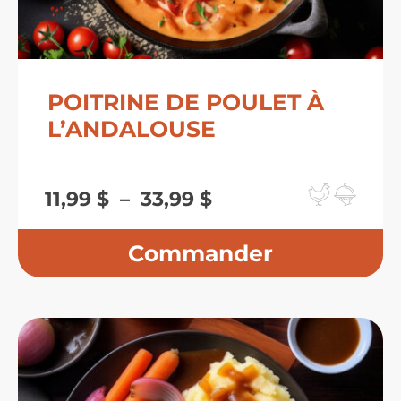
POITRINE DE POULET À
L’ANDALOUSE
Plage
11,99
$
–
33,99
$
de
prix :
11,99 $
à
33,99 $