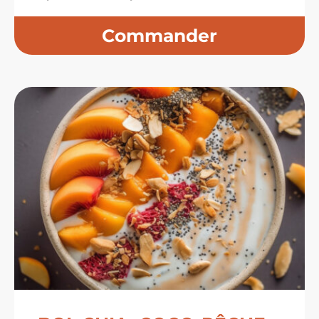
de
prix :
8,99 $
à
24,99 $