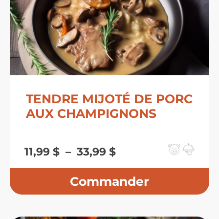
TENDRE MIJOTÉ DE PORC
AUX CHAMPIGNONS
Plage
11,99
$
–
33,99
$
de
prix :
11,99 $