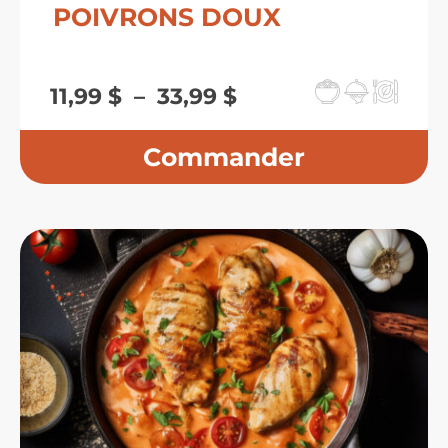
POIVRONS DOUX
Plage
11,99
$
–
33,99
$
de
prix :
11,99 $
à
33,99 $