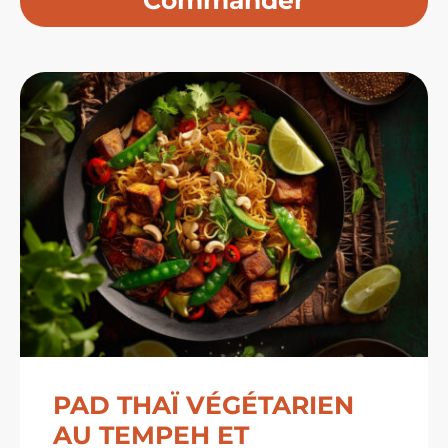
prix :
11,99 $
à
33,99 $
PAD THAÏ VÉGÉTARIEN
AU TEMPEH ET