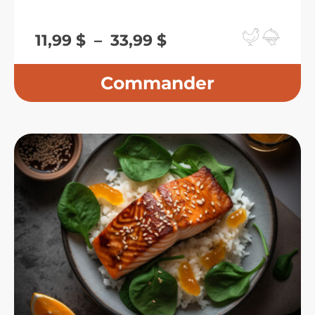
Plage
11,99
$
–
33,99
$
de
prix :
11,99 $
à
33,99 $