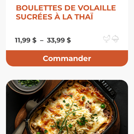
BOULETTES DE VOLAILLE
SUCRÉES À LA THAÏ
Plage
11,99
$
–
33,99
$
de
prix :
11,99 $
à
33,99 $