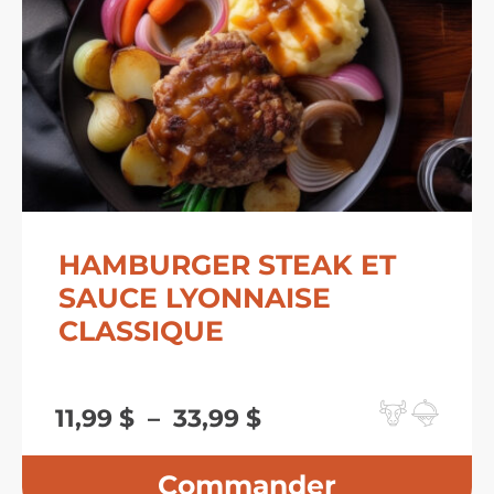
HAMBURGER STEAK ET
SAUCE LYONNAISE
CLASSIQUE
Plage
11,99
$
–
33,99
$
de