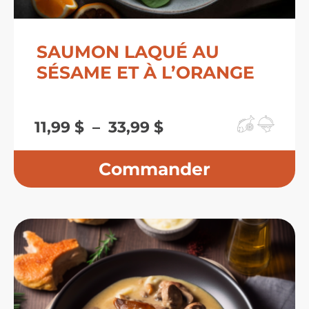
SAUMON LAQUÉ AU
SÉSAME ET À L’ORANGE
Plage
11,99
$
–
33,99
$
de
prix :
11,99 $
à
33,99 $