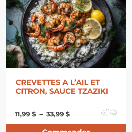
CREVETTES A L’AIL ET
CITRON, SAUCE TZAZIKI
Plage
11,99
$
–
33,99
$
de