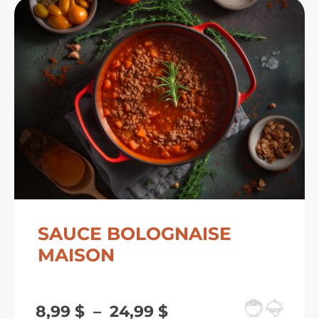
à
33,99 $
SAUCE BOLOGNAISE
MAISON
Plage
8,99
$
–
24,99
$