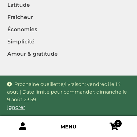
Latitude
Fraîcheur
Économies
Simplicité
Amour & gratitude
Prochaine cueillette/livraison: vendredi le 14
août | Date limite pour commander: dimanche le
9 août 23:59
Ignorer
0
MENU