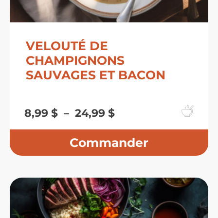
VELOUTÉ DE
CHAMPIGNONS
SAUVAGES ET BACON
Plage
8,99
$
–
24,99
$
de
prix :
8,99 $
à
24,99 $