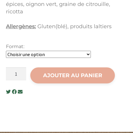
épices, oignon vert, graine de citrouille,
ricotta
Allergènes:
Gluten(blé), produits laltiers
Format:
quantité
AJOUTER AU PANIER
de
Velouté
de
poivrons
rôtis
à
la
ricotta