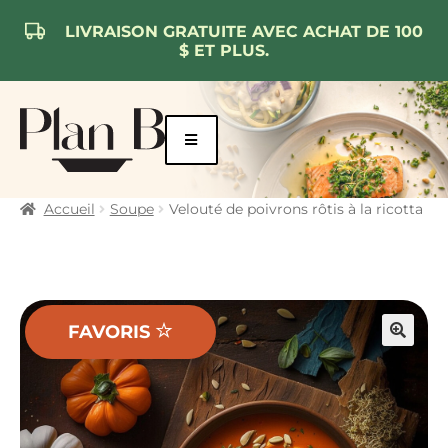
LIVRAISON GRATUITE AVEC ACHAT DE 100
$ ET PLUS.
Aller
Aller
à
au
la
contenu
navigation
Accueil
Soupe
Velouté de poivrons rôtis à la ricotta
FAVORIS
🔍