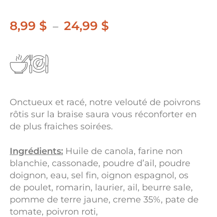
8,99
$
24,99
$
Plage
–
de
prix :
8,99 $
à
Onctueux et racé, notre velouté de poivrons
24,99 $
rôtis sur la braise saura vous réconforter en
de plus fraiches soirées.
Ingrédients:
Huile de canola, farine non
blanchie, cassonade, poudre d’ail, poudre
doignon, eau, sel fin, oignon espagnol, os
de poulet, romarin, laurier, ail, beurre sale,
pomme de terre jaune, creme 35%, pate de
tomate, poivron roti,