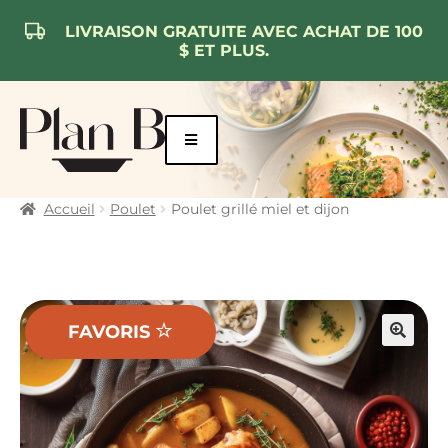
LIVRAISON GRATUITE AVEC ACHAT DE 100
$ ET PLUS.
Aller
Aller
à
au
la
contenu
navigation
Accueil
Poulet
Poulet grillé miel et dijon
FAVORIS
🔍