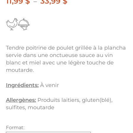
11,99
$
33,99
$
Plage
–
de
prix :
11,99 $
à
Tendre poitrine de poulet grillée à la plancha
33,99 $
servie dans une onctueuse sauce au vin
blanc et miel avec une légère touche de
moutarde.
Ingrédients:
À venir
Allergènes:
Produits laitiers, gluten(blé),
sulfites, moutarde
Format: