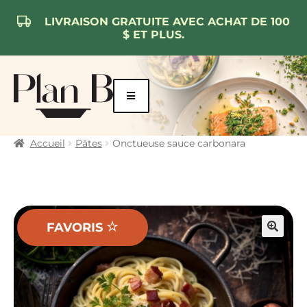
LIVRAISON GRATUITE AVEC ACHAT DE 100
$ ET PLUS.
Aller
Aller
à
au
la
contenu
navigation
Accueil
Pâtes
Onctueuse sauce carbonara
FAVORIS
🔍