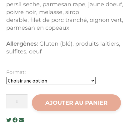
persil seche, parmesan rape, jaune doeuf,
poivre noir, melasse, sirop
derable, filet de porc tranché, oignon vert,
parmesan en copeaux
Allergènes:
Gluten (blé), produits laitiers,
sulfites, oeuf
Format:
quantité
AJOUTER AU PANIER
de
Onctueuse
sauce
carbonara