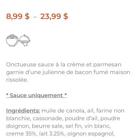
8,99
$
23,99
$
Plage
–
de
prix :
8,99 $
à
Onctueuse sauce à la crème et parmesan
23,99 $
garnie d’une julienne de bacon fumé maison
rissolée.
* Sauce uniquement *
Ingrédients:
Huile de canola, ail, farine non
blanchie, cassonade, poudre d’ail, poudre
doignon, beurre sale, sel fin, vin blanc,
creme 35%, lait 3.25%, oignon espagnol,