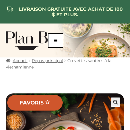
LIVRAISON GRATUITE AVEC ACHAT DE 100
$ ET PLUS.
Aller
Aller
à
au
la
contenu
navigation
Accueil
Repas principal
Crevettes sautées à la
vietnamienne
FAVORIS
🔍