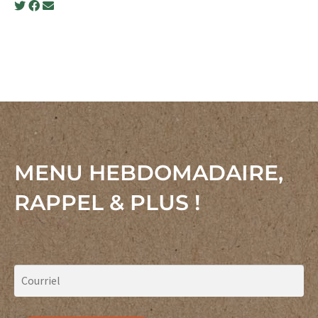
sautées
à
la
vietnamienne
MENU HEBDOMADAIRE,
RAPPEL & PLUS !