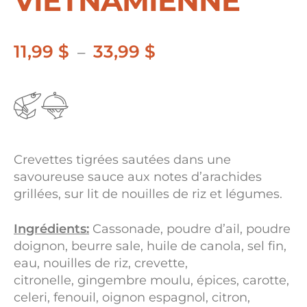
VIETNAMIENNE
11,99
$
33,99
$
Plage
–
de
prix :
11,99 $
à
Crevettes tigrées sautées dans une
33,99 $
savoureuse sauce aux notes d’arachides
grillées, sur lit de nouilles de riz et légumes.
Ingrédients:
Cassonade, poudre d’ail, poudre
doignon, beurre sale, huile de canola, sel fin,
eau, nouilles de riz, crevette,
citronelle, gingembre moulu, épices, carotte,
celeri, fenouil, oignon espagnol, citron,