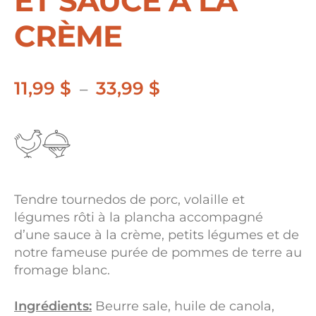
ET SAUCE À LA
CRÈME
11,99
$
33,99
$
Plage
–
de
prix :
11,99 $
à
Tendre tournedos de porc, volaille et
33,99 $
légumes rôti à la plancha accompagné
d’une sauce à la crème, petits légumes et de
notre fameuse purée de pommes de terre au
fromage blanc.
Ingrédients:
Beurre sale, huile de canola,