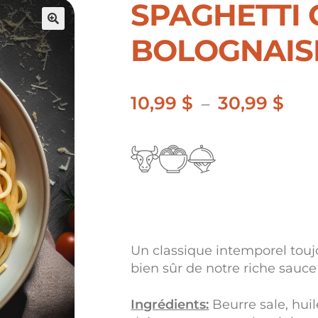
SPAGHETTI 
🔍
BOLOGNAIS
10,99
$
30,99
$
Pla
–
de
prix 
10,9
à
30,9
Un classique intemporel tou
bien sûr de notre riche sauc
Ingrédients:
Beurre sale, huil