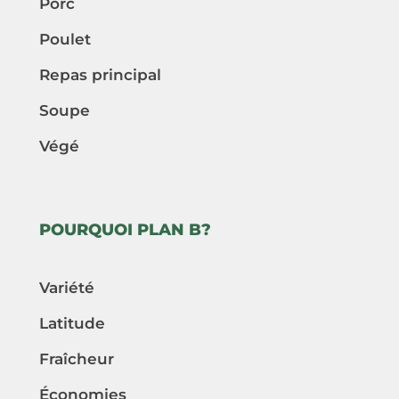
Porc
Poulet
Repas principal
Soupe
Végé
POURQUOI PLAN B?
Variété
Latitude
Fraîcheur
Économies