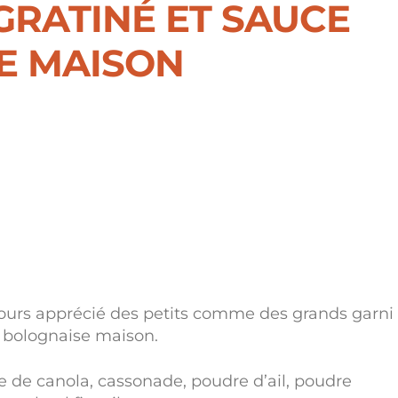
GRATINÉ ET SAUCE
E MAISON
ge
:
9 $
9 $
jours apprécié des petits comme des grands garni
e bolognaise maison.
e de canola, cassonade, poudre d’ail, poudre