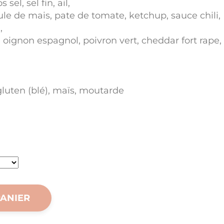
sel, sel fin, ail,
le de mais, pate de tomate, ketchup, sauce chili,
,
ri, oignon espagnol, poivron vert, cheddar fort rape,
 gluten (blé), maïs, moutarde
PANIER