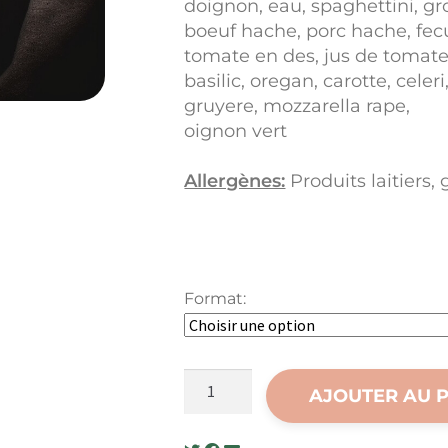
doignon, eau, spaghettini, gros 
boeuf hache, porc hache, fecu
tomate en des, jus de tomate
basilic, oregan, carotte, cele
gruyere, mozzarella rape,
oignon vert
Allergènes:
Produits laitiers,
Format:
quantité
AJOUTER AU 
de
Spaghetti