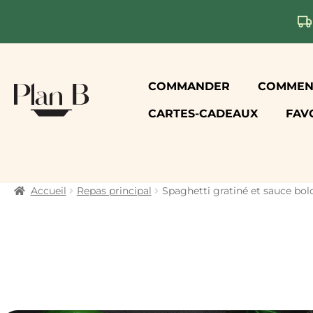
Aller
Aller
COMMANDER
COMMENT
à
au
CARTES-CADEAUX
FAV
la
contenu
navigation
Accueil
Repas principal
Spaghetti gratiné et sauce bo