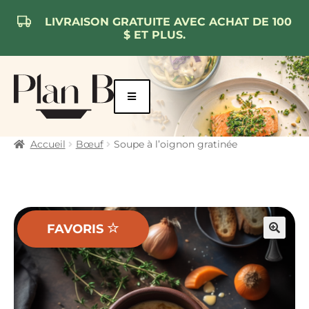
LIVRAISON GRATUITE AVEC ACHAT DE 100
$ ET PLUS.
Aller
Aller
à
au
la
contenu
navigation
Accueil
Bœuf
Soupe à l’oignon gratinée
FAVORIS
🔍