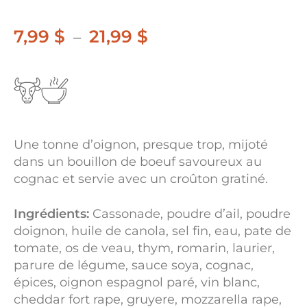
7,99
$
21,99
$
Plage
–
de
prix :
7,99 $
à
Une tonne d’oignon, presque trop, mijoté
21,99 $
dans un bouillon de boeuf savoureux au
cognac et servie avec un croûton gratiné.
Ingrédients:
Cassonade, poudre d’ail, poudre
doignon, huile de canola, sel fin, eau, pate de
tomate, os de veau, thym, romarin, laurier,
parure de légume, sauce soya, cognac,
épices, oignon espagnol paré, vin blanc,
cheddar fort rape, gruyere, mozzarella rape,