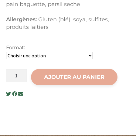
pain baguette, persil seche
Allergènes:
Gluten (blé), soya, sulfites,
produits laitiers
Format:
quantité
AJOUTER AU PANIER
de
Soupe
à
l'oignon
gratinée