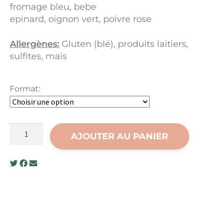
fromage bleu, bebe
epinard, oignon vert, poivre rose
Allergènes:
Gluten (blé), produits laitiers,
sulfites, maïs
Format:
quantité
AJOUTER AU PANIER
de
Sauce
aux
épinards
et
fromage
bleu