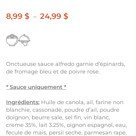
8,99
$
24,99
$
Plage
–
de
prix :
8,99 $
à
Onctueuse sauce alfredo garnie d’épinards,
24,99 $
de fromage bleu et de poivre rose.
* Sauce uniquement *
Ingrédients:
Huile de canola, ail, farine non
blanchie, cassonade, poudre d’ail, poudre
doignon, beurre sale, sel fin, vin blanc,
creme 35%, lait 3.25%, oignon espagnol, eau,
fecule de mais, persil seche, parmesan rape,