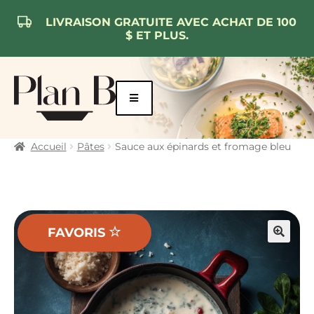
LIVRAISON GRATUITE AVEC ACHAT DE 100
$ ET PLUS.
Aller
Aller
à
au
la
contenu
navigation
Accueil
Pâtes
Sauce aux épinards et fromage bleu
FAVORIS
🔍