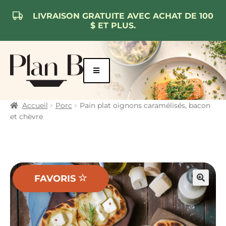
LIVRAISON GRATUITE AVEC ACHAT DE 100
$ ET PLUS.
Aller
Aller
à
au
la
contenu
navigation
Accueil
Porc
Pain plat oignons caramélisés, bacon
et chèvre
FAVORIS
🔍