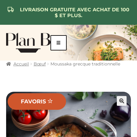
LIVRAISON GRATUITE AVEC ACHAT DE 100
$ ET PLUS.
Aller
Aller
à
au
la
contenu
navigation
Accueil
Bœuf
Moussaka grecque traditionnelle
FAVORIS
🔍