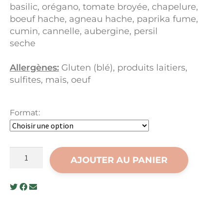
basilic, orégano, tomate broyée, chapelure,
boeuf hache, agneau hache, paprika fume,
cumin, cannelle, aubergine, persil
seche
Allergènes:
Gluten (blé), produits laitiers,
sulfites, maïs, oeuf
Format:
quantité
AJOUTER AU PANIER
de
Moussaka
grecque
traditionnelle