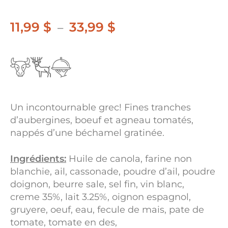
11,99
$
33,99
$
Plage
–
de
prix :
11,99 $
à
Un incontournable grec! Fines tranches
33,99 $
d’aubergines, boeuf et agneau tomatés,
nappés d’une béchamel gratinée.
Ingrédients:
Huile de canola, farine non
blanchie, ail, cassonade, poudre d’ail, poudre
doignon, beurre sale, sel fin, vin blanc,
creme 35%, lait 3.25%, oignon espagnol,
gruyere, oeuf, eau, fecule de mais, pate de
tomate, tomate en des,