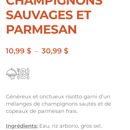
CHAMPIGNONS
SAUVAGES ET
PARMESAN
10,99
$
30,99
$
Plage
–
de
prix :
10,99 $
à
Généreux et onctueux risotto garni d’un
30,99 $
mélanges de champignons sautés et de
copeaux de parmesan frais.
Ingrédients:
Eau, riz arborio, gros sel,