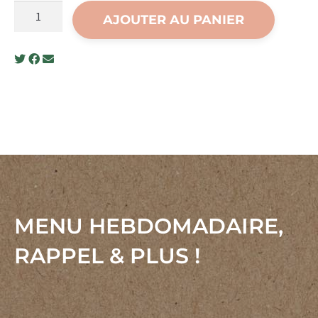
quantité
AJOUTER AU PANIER
de
Le
parfait
risotto
aux
champignons
sauvages
et
parmesan
MENU HEBDOMADAIRE,
RAPPEL & PLUS !