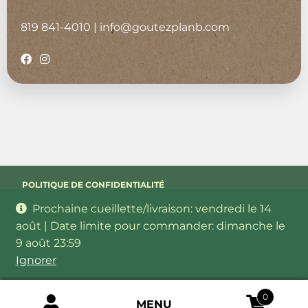
819 841-4010
|
info@goutezplanb.com
POLITIQUE DE CONFIDENTIALITÉ
Prochaine cueillette/livraison: vendredi le 14
CONDITIONS GÉNÉRALES
août | Date limite pour commander: dimanche le
9 août 23:59
Ignorer
REVUE DE PRESSE
0
MENU