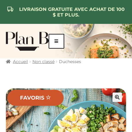
LIVRAISON GRATUITE AVEC ACHAT DE 100
$ ET PLUS.
Aller
Aller
à
au
la
contenu
navigation
Accueil
Non classé
Duchesses
FAVORIS
🔍