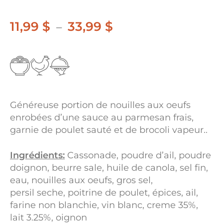
11,99
$
33,99
$
Plage
–
de
prix :
11,99 $
à
Généreuse portion de nouilles aux oeufs
33,99 $
enrobées d’une sauce au parmesan frais,
garnie de poulet sauté et de brocoli vapeur..
Ingrédients:
Cassonade, poudre d’ail, poudre
doignon, beurre sale, huile de canola, sel fin,
eau, nouilles aux oeufs, gros sel,
persil seche, poitrine de poulet, épices, ail,
farine non blanchie, vin blanc, creme 35%,
lait 3.25%, oignon