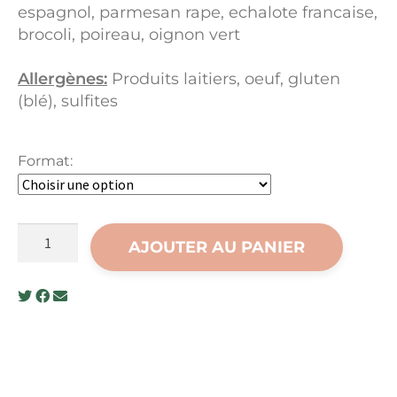
espagnol, parmesan rape, echalote francaise,
brocoli, poireau, oignon vert
Allergènes:
Produits laitiers, oeuf, gluten
(blé), sulfites
Format:
quantité
AJOUTER AU PANIER
de
Casserole
de
poulet
grillé
au
brocoli