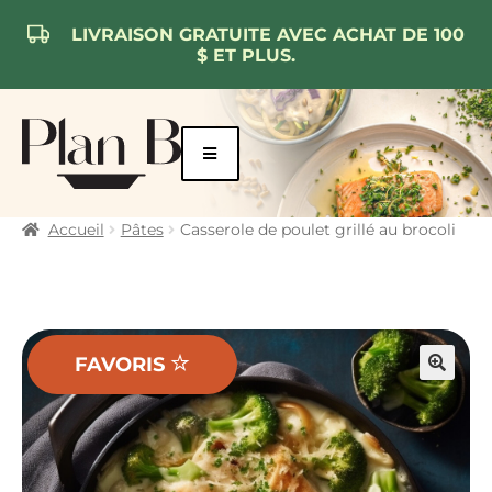
LIVRAISON GRATUITE AVEC ACHAT DE 100
$ ET PLUS.
Aller
Aller
à
au
la
contenu
navigation
Accueil
Pâtes
Casserole de poulet grillé au brocoli
FAVORIS
🔍