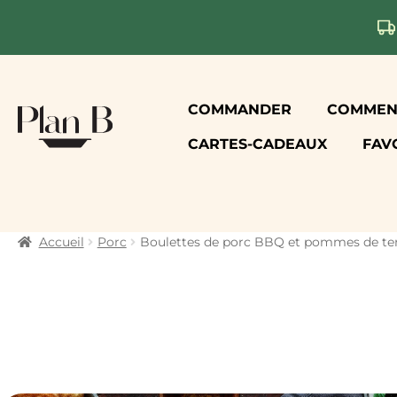
Aller
Aller
COMMANDER
COMMENT
à
au
CARTES-CADEAUX
FAV
la
contenu
navigation
Accueil
Porc
Boulettes de porc BBQ et pommes de ter