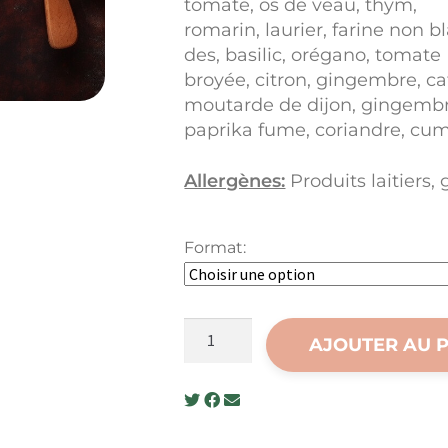
tomate, os de veau, thym,
romarin, laurier, farine non b
des, basilic, orégano, tomate
broyée, citron, gingembre, ca
moutarde de dijon, gingemb
paprika fume, coriandre, cumi
Allergènes:
Produits laitiers, 
Format:
quantité
AJOUTER AU 
de
Boulettes
de
porc