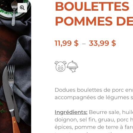
BOULETTES 
🔍
POMMES DE
11,99
$
33,99
$
Plag
–
de
prix :
11,99
à
Dodues boulettes de porc en
33,99
accompagnées de légumes sa
Ingrédients:
Beurre sale, huil
doignon, sel fin, gruau, porc h
épices, pomme de terre à farc