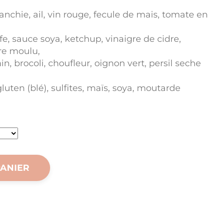
lanchie, ail, vin rouge, fecule de mais, tomate en
fe, sauce soya, ketchup, vinaigre de cidre,
re moulu,
n, brocoli, choufleur, oignon vert, persil seche
gluten (blé), sulfites, maïs, soya, moutarde
PANIER