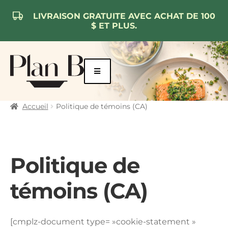
LIVRAISON GRATUITE AVEC ACHAT DE 100
$ ET PLUS.
Aller
Aller
à
au
la
contenu
navigation
Accueil
Politique de témoins (CA)
Politique de
témoins (CA)
[cmplz-document type= »cookie-statement »