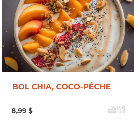
33,99 $
BOL CHIA, COCO-PÊCHE
8,99
$