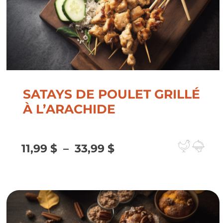
SATAYS DE POULET GRILLÉ
À L’ARACHIDE
Plage
11,99
$
–
33,99
$
de
prix :
11,99 $
à