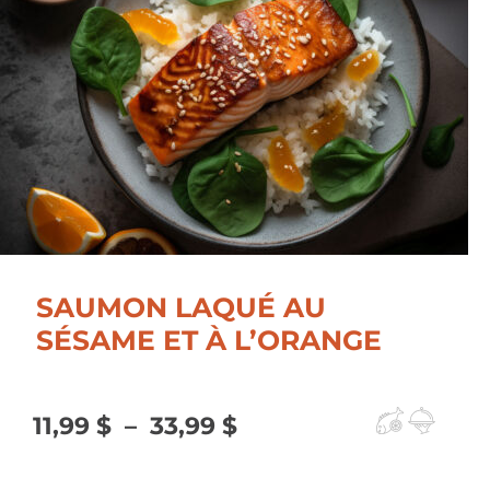
33,99 $
SAUMON LAQUÉ AU
SÉSAME ET À L’ORANGE
Plage
11,99
$
–
33,99
$
de