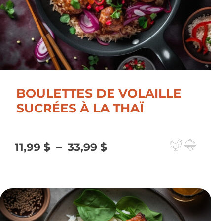
BOULETTES DE VOLAILLE
SUCRÉES À LA THAÏ
Plage
11,99
$
–
33,99
$
de
prix :
11,99 $
à