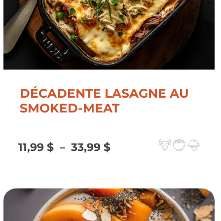
DÉCADENTE LASAGNE AU
SMOKED-MEAT
Plage
11,99
$
–
33,99
$
de
prix :
11,99 $
à