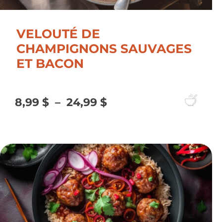
VELOUTÉ DE
CHAMPIGNONS SAUVAGES
ET BACON
Plage
8,99
$
–
24,99
$
de
prix :
8,99 $
à
24,99 $