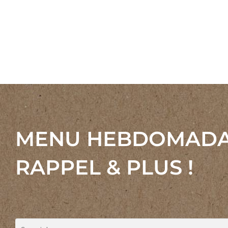
prix :
11,99 $
à
33,99 $
MENU HEBDOMADA
RAPPEL & PLUS !