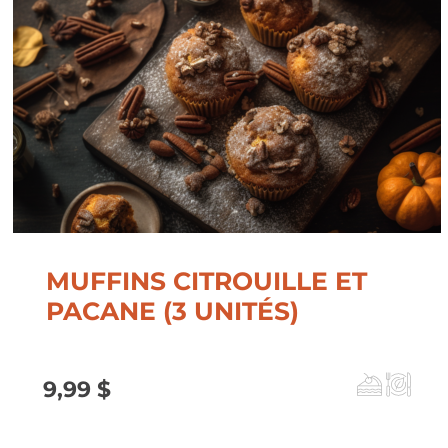
33,99 $
MUFFINS CITROUILLE ET
PACANE (3 UNITÉS)
9,99
$