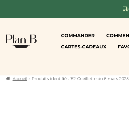
Aller
Aller
COMMANDER
COMMENT
à
au
CARTES-CADEAUX
FAV
la
contenu
navigation
Accueil
Produits identifiés “52-Cueillette du 6 mars 2025